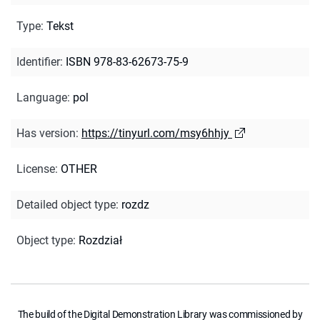
Type
:
Tekst
Identifier
:
ISBN 978-83-62673-75-9
Language
:
pol
Has version
:
https://tinyurl.com/msy6hhjy
License
:
OTHER
Detailed object type
:
rozdz
Object type
:
Rozdział
The build of the Digital Demonstration Library was commissioned by