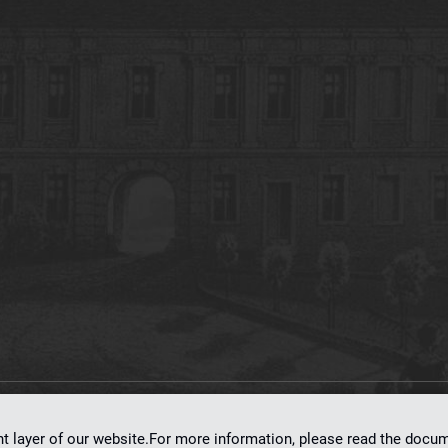
on
dLibra 7.0.0-SNAPSHOT
software created by
Poznan Supercomputing and Ne
nt layer of our website.For more information, please read the doc