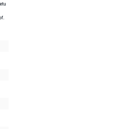
etu
of.