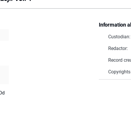
Information a
Custodian:
Redactor:
Record cre
Copyrights
 Od