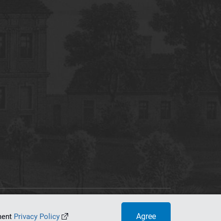
tworking Center
Agree
ument
Privacy Policy