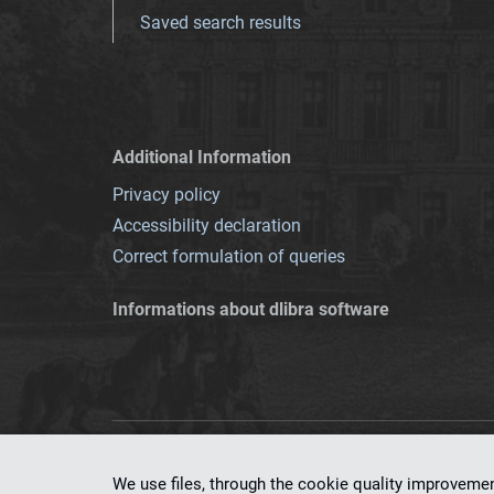
Saved search results
Additional Information
Privacy policy
Accessibility declaration
Correct formulation of queries
Informations about dlibra software
This service runs 
We use files, through the cookie quality improveme