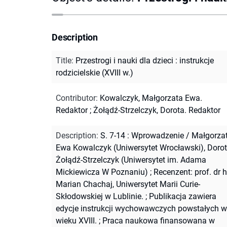
Description
Title
:
Przestrogi i nauki dla dzieci : instrukcje
rodzicielskie (XVIII w.)
Contributor
:
Kowalczyk, Małgorzata Ewa.
Redaktor
;
Żołądź-Strzelczyk, Dorota. Redaktor
Description
:
S. 7-14 : Wprowadzenie / Małgorza
Ewa Kowalczyk (Uniwersytet Wrocławski), Doro
Żołądź-Strzelczyk (Uniwersytet im. Adama
Mickiewicza W Poznaniu)
;
Recenzent: prof. dr 
Marian Chachaj, Uniwersytet Marii Curie-
Skłodowskiej w Lublinie.
;
Publikacja zawiera
edycje instrukcji wychowawczych powstałych w
wieku XVIII.
;
Praca naukowa finansowana w