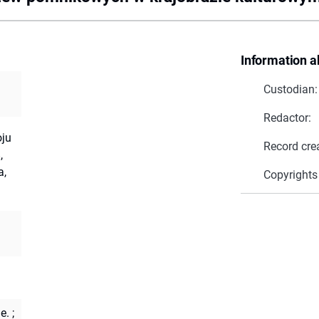
Information a
Custodian:
Redactor:
oju
Record cre
,
a,
Copyrights
e.
;