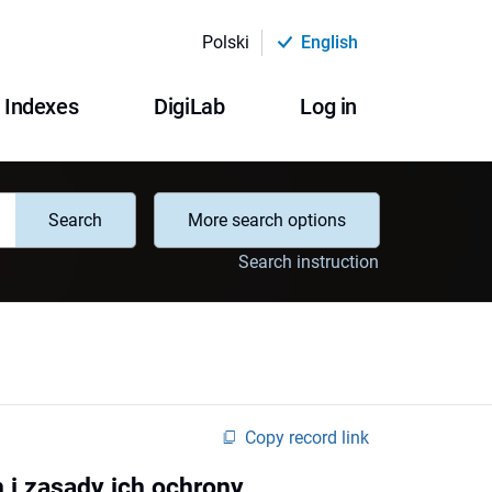
Polski
English
Indexes
DigiLab
Log in
Search
More search options
Search instruction
Copy record link
 i zasady ich ochrony