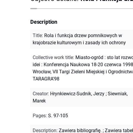
Description
Title
:
Rola i funkcja drzew pomnikowych w
krajobrazie kulturowym i zasady ich ochrony
Collective work title
:
Miasto-ogród : sto lat rozw
idei : Konferencja Naukowa 18-20 czerwca 1998
Wrocław, VII Targi Zieleni Miejskiej i Ogrodnictw
TARAGRA'98
Creator
:
Hrynkiewicz-Sudnik, Jerzy
;
Siewniak,
Marek
Pages
:
S. 97-105
Description
:
Zawiera bibliografię.
;
Zawiera tabel