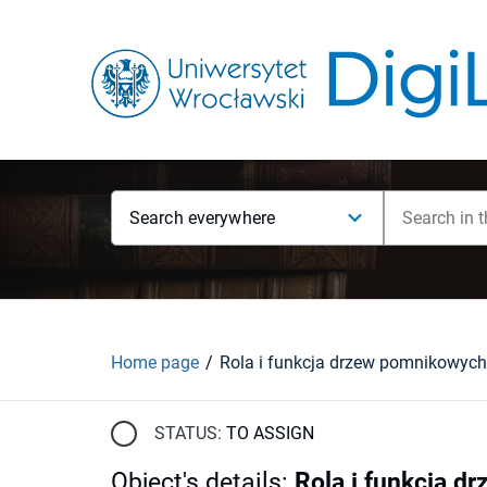
Search everywhere
Home page
STATUS:
TO ASSIGN
Object's details
:
Rola i funkcja d