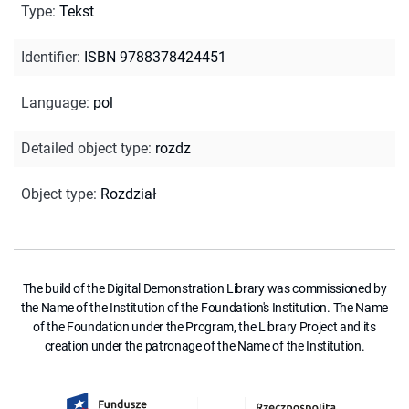
Type
:
Tekst
Identifier
:
ISBN 9788378424451
Language
:
pol
Detailed object type
:
rozdz
Object type
:
Rozdział
The build of the Digital Demonstration Library was commissioned by
the Name of the Institution of the Foundation's Institution. The Name
of the Foundation under the Program, the Library Project and its
creation under the patronage of the Name of the Institution.