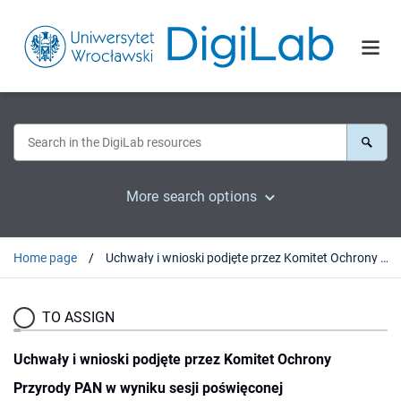
More search options
Home page
Uchwały i wnioski podjęte przez Komitet Ochrony Przyrody PAN w wyniku sesji poświęconej "Zagospodarowaniu i ochronie dużych rzek i ich dolin w Polsce", Wrocław, 26-28 września 1991 r.
TO ASSIGN
Uchwały i wnioski podjęte przez Komitet Ochrony
Przyrody PAN w wyniku sesji poświęconej