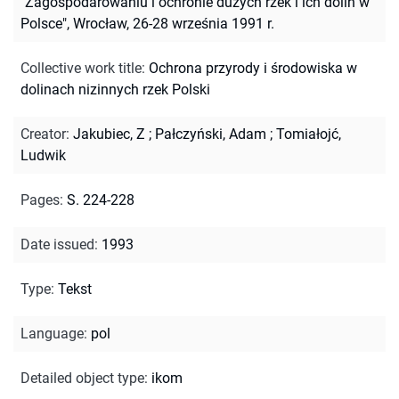
"Zagospodarowaniu i ochronie dużych rzek i ich dolin w
Polsce", Wrocław, 26-28 września 1991 r.
Collective work title
:
Ochrona przyrody i środowiska w
dolinach nizinnych rzek Polski
Creator
:
Jakubiec, Z
;
Pałczyński, Adam
;
Tomiałojć,
Ludwik
Pages
:
S. 224-228
Date issued
:
1993
Type
:
Tekst
Language
:
pol
Detailed object type
:
ikom