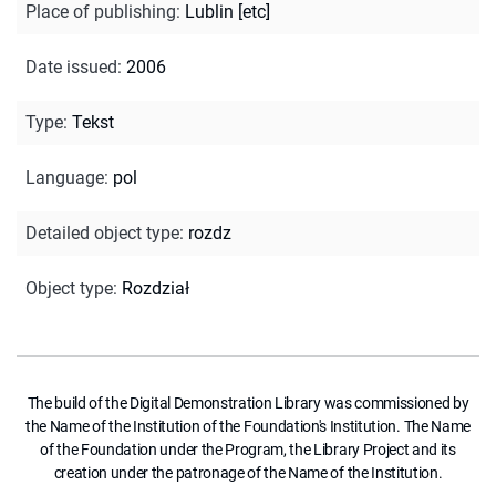
Place of publishing
:
Lublin [etc]
Date issued
:
2006
Type
:
Tekst
Language
:
pol
Detailed object type
:
rozdz
Object type
:
Rozdział
The build of the Digital Demonstration Library was commissioned by
the Name of the Institution of the Foundation's Institution. The Name
of the Foundation under the Program, the Library Project and its
creation under the patronage of the Name of the Institution.