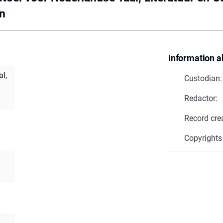
en
Information a
l,
Custodian:
Redactor:
Record cre
Copyrights