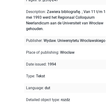
Description
:
Zawiera bibliografię.
;
Van 11 t/m 1
mei 1993 werd het Regionaal Colloquium
Neerlandicum aan de Universiteit van Wrocław
gehouden.
Publisher
:
Wydaw. Uniwersytetu Wrocławskiego
Place of publishing
:
Wrocław
Date issued
:
1994
Type
:
Tekst
Language
:
dut
Detailed object type
:
rozdz