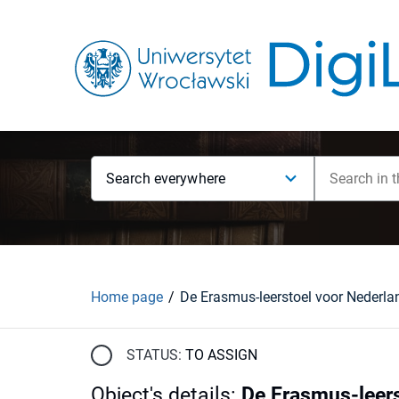
Search everywhere
Home page
STATUS:
TO ASSIGN
Object's details
:
De Erasmus-leerst