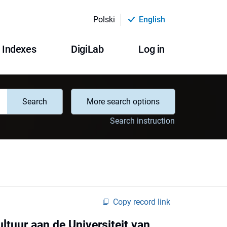
Polski
English
Indexes
DigiLab
Log in
Search
More search options
Search instruction
Copy record link
ltuur aan de Universiteit van