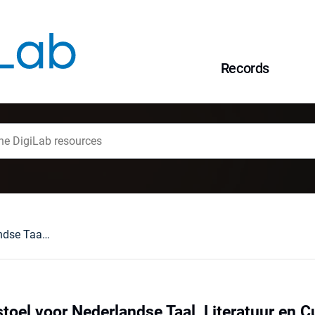
Records
De Erasmus-leerstoel voor Nederlandse Taal, Literatuur en Cultuur aan de Universiteit van Wrocław : balans en perspectieven
oel voor Nederlandse Taal, Literatuur en Cu