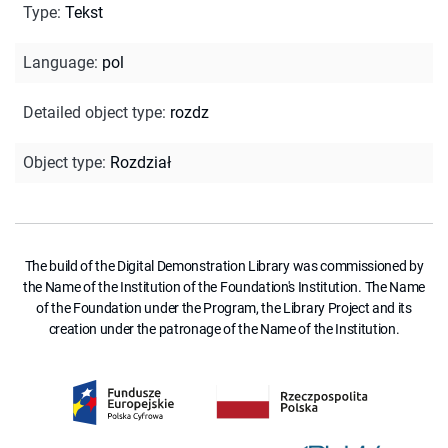
Type
:
Tekst
Language
:
pol
Detailed object type
:
rozdz
Object type
:
Rozdział
The build of the Digital Demonstration Library was commissioned by
the Name of the Institution of the Foundation's Institution. The Name
of the Foundation under the Program, the Library Project and its
creation under the patronage of the Name of the Institution.