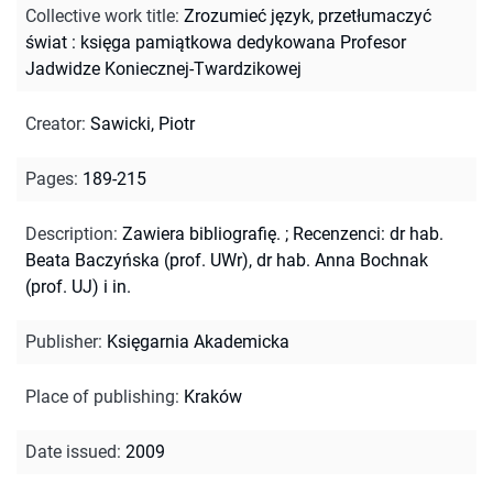
Collective work title
:
Zrozumieć język, przetłumaczyć
świat : księga pamiątkowa dedykowana Profesor
Jadwidze Koniecznej-Twardzikowej
Creator
:
Sawicki, Piotr
Pages
:
189-215
Description
:
Zawiera bibliografię.
;
Recenzenci: dr hab.
Beata Baczyńska (prof. UWr), dr hab. Anna Bochnak
(prof. UJ) i in.
Publisher
:
Księgarnia Akademicka
Place of publishing
:
Kraków
Date issued
:
2009