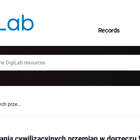
Records
Klucz do poznawania cywilizacyjnych przemian w dorzeczu Wisły i Odry we wczesnym średniowieczu: civitas (od Geografa bawarskiego do Kroniki Thietmara)
ania cywilizacyjnych przemian w dorzeczu