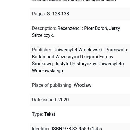
Pages
:
S. 123-133
Description
:
Recenzenci : Piotr Boroń, Jerzy
Strzelczyk.
Publisher
:
Uniwersytet Wrocławski : Pracownia
Badań nad Wczesnymi Dziejami Europy
Środkowej. Instytut Historyczny Uniwersytetu
Wrocławskiego
Place of publishing
:
Wrocław
Date issued
:
2020
Type
:
Tekst
Identifier
:
ISBN 978-83-955971-4-5