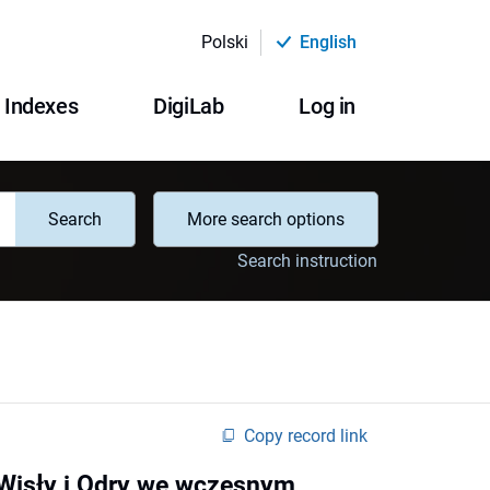
Polski
English
Indexes
DigiLab
Log in
Search
More search options
Search instruction
Copy record link
 Wisły i Odry we wczesnym