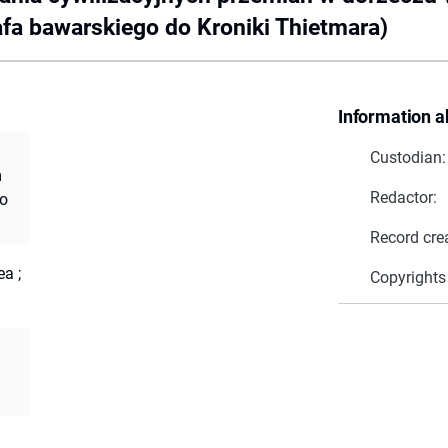
afa bawarskiego do Kroniki Thietmara)
Information a
Custodian:
m
Redactor:
go
Record cre
ea ;
Copyrights