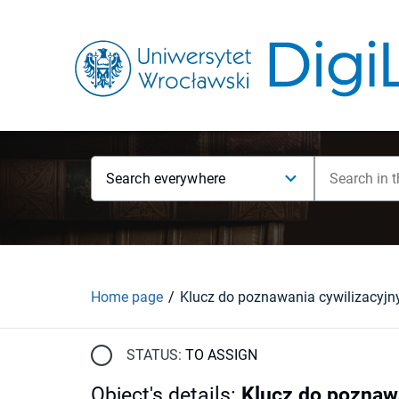
Search everywhere
Home page
STATUS:
TO ASSIGN
Object's details
:
Klucz do poznaw