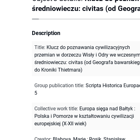
średniowieczu: civitas (od Geogr
Description
Title
:
Klucz do poznawania cywilizacyjnych
przemian w dorzeczu Wisły i Odry we wczesny
średniowieczu: civitas (od Geografa bawarskie
do Kroniki Thietmara)
Group publication title
:
Scripta Historica Europa
5
Collective work title
:
Europa sięga nad Bałtyk :
Polska i Pomorze w kształtowaniu cywilizacji
europejskiej (X-XII wiek)
Creator
:
Blahova, Marie
;
Rosik, Stanisław