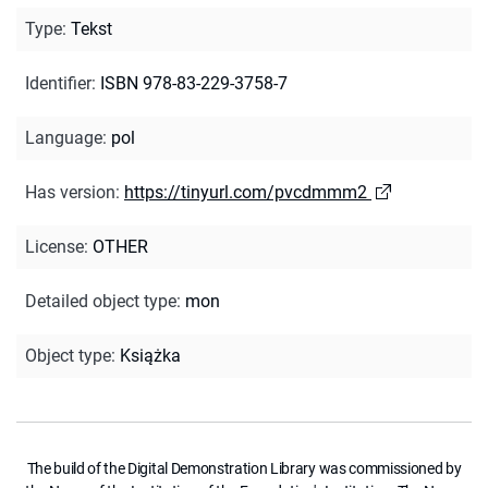
Type
:
Tekst
Identifier
:
ISBN 978-83-229-3758-7
Language
:
pol
Has version
:
https://tinyurl.com/pvcdmmm2
License
:
OTHER
Detailed object type
:
mon
Object type
:
Książka
The build of the Digital Demonstration Library was commissioned by