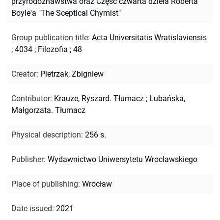
przyrodoznawstwa oraz Część czwarta dzieła Roberta
Boyle'a "The Sceptical Chymist"
Group publication title
:
Acta Universitatis Wratislaviensis
; 4034
;
Filozofia ; 48
Creator
:
Pietrzak, Zbigniew
Contributor
:
Krauze, Ryszard. Tłumacz
;
Lubańska,
Małgorzata. Tłumacz
Physical description
:
256 s.
Publisher
:
Wydawnictwo Uniwersytetu Wrocławskiego
Place of publishing
:
Wrocław
Date issued
:
2021