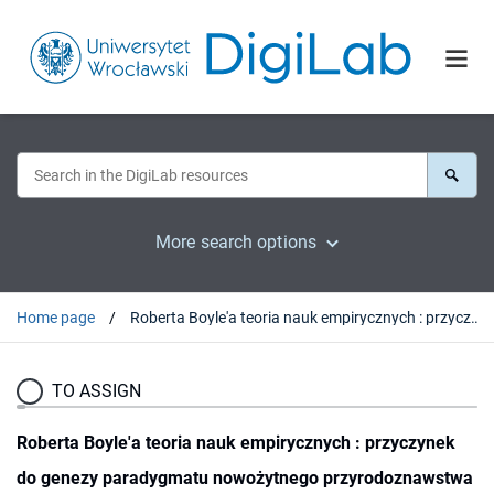
More search options
Home page
Roberta Boyle'a teoria nauk empirycznych : przyczynek do genezy paradygmatu nowożytnego przyrodoznawstwa oraz Część czwarta dzieła Roberta Boyle'a "The Sceptical Chymist"
TO ASSIGN
Roberta Boyle'a teoria nauk empirycznych : przyczynek
do genezy paradygmatu nowożytnego przyrodoznawstwa