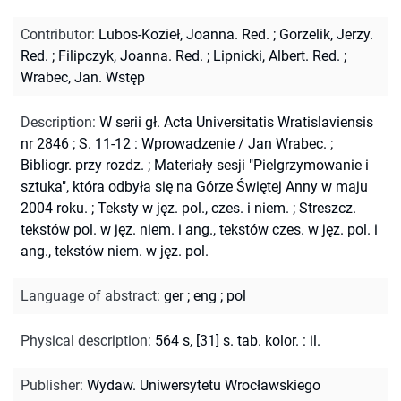
Contributor
:
Lubos-Kozieł, Joanna. Red.
;
Gorzelik, Jerzy.
Red.
;
Filipczyk, Joanna. Red.
;
Lipnicki, Albert. Red.
;
Wrabec, Jan. Wstęp
Description
:
W serii gł. Acta Universitatis Wratislaviensis
nr 2846
;
S. 11-12 : Wprowadzenie / Jan Wrabec.
;
Bibliogr. przy rozdz.
;
Materiały sesji "Pielgrzymowanie i
sztuka", która odbyła się na Górze Świętej Anny w maju
2004 roku.
;
Teksty w jęz. pol., czes. i niem.
;
Streszcz.
tekstów pol. w jęz. niem. i ang., tekstów czes. w jęz. pol. i
ang., tekstów niem. w jęz. pol.
Language of abstract
:
ger
;
eng
;
pol
Physical description
:
564 s, [31] s. tab. kolor. : il.
Publisher
:
Wydaw. Uniwersytetu Wrocławskiego