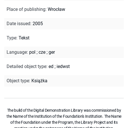
Place of publishing
:
Wrocław
Date issued
:
2005
Type
:
Tekst
Language
:
pol
;
cze
;
ger
Detailed object type
:
ed
;
iedwst
Object type
:
Książka
The build of the Digital Demonstration Library was commissioned by
the Name of the Institution of the Foundation's Institution. The Name
of the Foundation under the Program, the Library Project and its