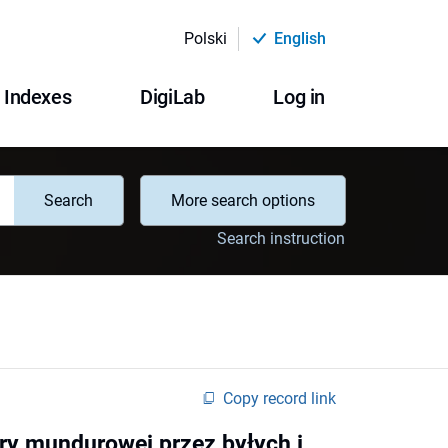
Polski
English
Indexes
DigiLab
Log in
Search
More search options
Search instruction
Copy record link
ury mundurowej przez byłych i