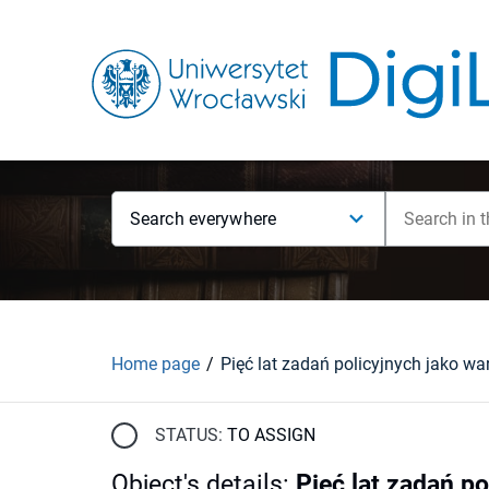
Search everywhere
Home page
STATUS:
TO ASSIGN
Object's details
:
Pięć lat zadań p