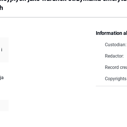
h
Information a
Custodian:
 i
Redactor:
Record cre
ja
Copyrights