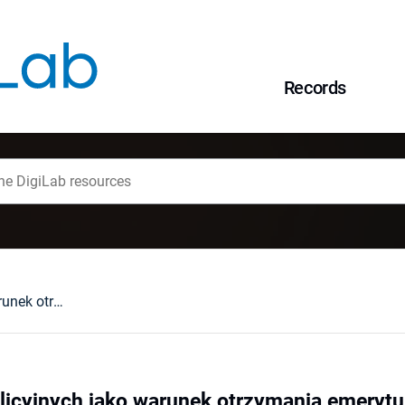
Records
Pięć lat zadań policyjnych jako warunek otrzymania emerytury mundurowej przez byłych i obecnych funkcjonariuszy celnych
olicyjnych jako warunek otrzymania emeryt