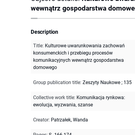
wewnątrz gospodarstwa domow
Description
Title
:
Kulturowe uwarunkowania zachowań
konsumenckich i przebiegu procesów
komunikacyjnych wewnątrz gospodarstwa
domowego
Group publication title
:
Zeszyty Naukowe ; 135
Collective work title
:
Komunikacja rynkowa:
ewolucja, wyzwania, szanse
Creator
:
Patrzałek, Wanda
Pages
:
S. 166-174