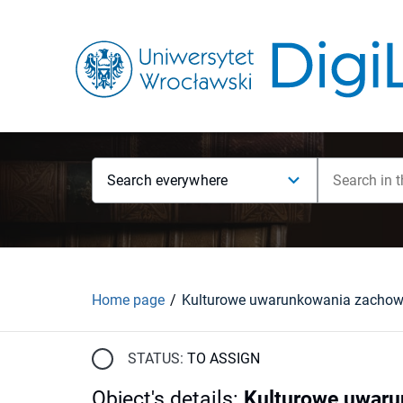
Search everywhere
Home page
STATUS:
TO ASSIGN
Object's details
:
Kulturowe uwaru