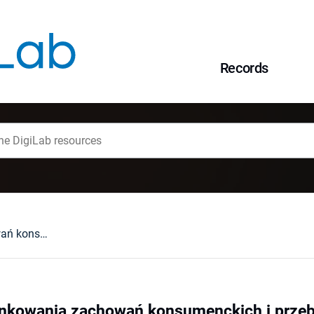
Records
Kulturowe uwarunkowania zachowań konsumenckich i przebiegu procesów komunikacyjnych wewnątrz gospodarstwa domowego
nkowania zachowań konsumenckich i prze