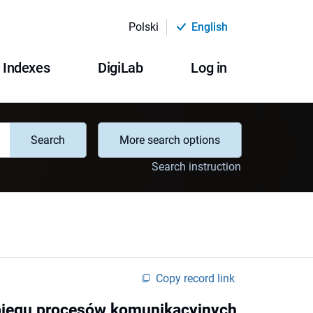
Polski
English
Indexes
DigiLab
Log in
Search
More search options
Search instruction
Copy record link
biegu procesów komunikacyjnych