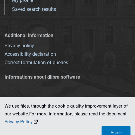
My profile
Saved search results
Additional Information
Privacy policy
Accessibility declaration
Correct formulation of queries
Informations about dlibra software
We use files, through the cookie quality improvement layer of
our website.For more information, please read the document
This service runs on
dLibra 7.0.0-SNAPSHOT
software created by
PSNC
Privacy Policy
Agree