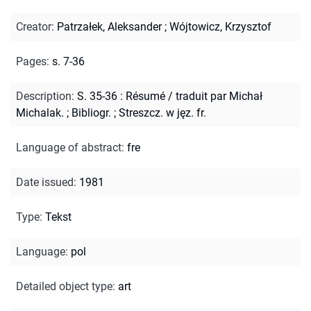
Creator
:
Patrzałek, Aleksander
;
Wójtowicz, Krzysztof
Pages
:
s. 7-36
Description
:
S. 35-36 : Résumé / traduit par Michał
Michalak.
;
Bibliogr.
;
Streszcz. w jęz. fr.
Language of abstract
:
fre
Date issued
:
1981
Type
:
Tekst
Language
:
pol
Detailed object type
:
art