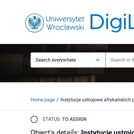
Search everywhere
Home page
STATUS:
TO ASSIGN
Object's details
:
Instytucje ustroj