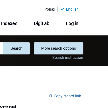
Polski
English
Indexes
DigiLab
Log in
Search
More search options
Search instruction
Copy record link
tycznej