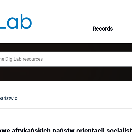
Records
Instytucje ustrojowe afrykańskich państw orientacji socjalistycznej
owe afrykańskich państw orientacji socjalis