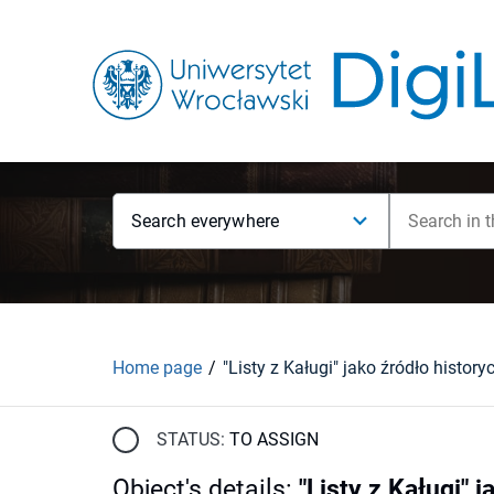
Search everywhere
Home page
STATUS:
TO ASSIGN
Object's details
:
"Listy z Kaługi"