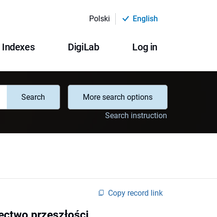
Polski
English
Indexes
DigiLab
Log in
Search
More search options
Search instruction
Copy record link
dectwo przeszłości