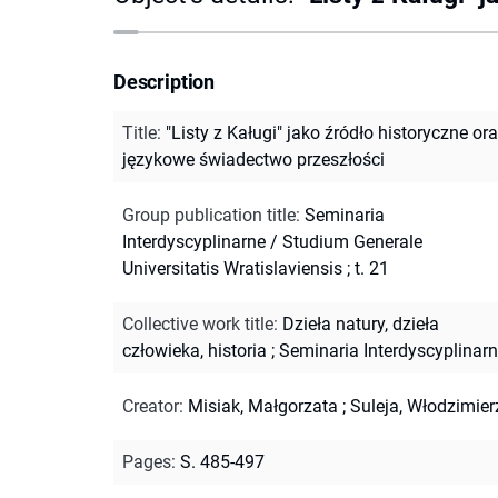
Description
Title
:
"Listy z Kaługi" jako źródło historyczne or
językowe świadectwo przeszłości
Group publication title
:
Seminaria
Interdyscyplinarne / Studium Generale
Universitatis Wratislaviensis ; t. 21
Collective work title
:
Dzieła natury, dzieła
człowieka, historia
;
Seminaria Interdyscyplinar
Creator
:
Misiak, Małgorzata
;
Suleja, Włodzimier
Pages
:
S. 485-497