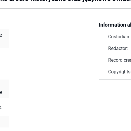
Information a
az
Custodian:
Redactor:
Record cre
Copyrights
ne
z