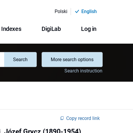
Polski
English
Indexes
DigiLab
Log in
Search
More search options
Search instruction
Copy record link
, Józef Grycz (1890-1954)