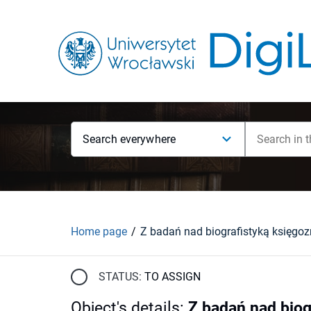
Search everywhere
Home page
STATUS:
TO ASSIGN
Object's details
:
Z badań nad biog