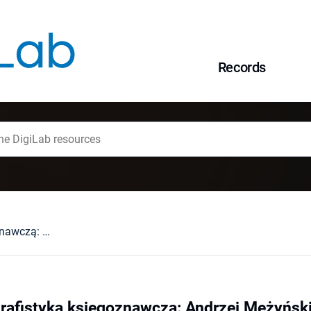
Records
Z badań nad biografistyką księgoznawczą: Andrzej Mężyński, Józef Grycz (1890-1954) organizator polskiego bibliotekarstwa, Warszawa: Wydawnictwo Naukowe i Edukacyjne SBP, 2020, 473 s.: il., bibliogr. (Seria Historyczna; 6). ISBN 978-83-65741-55-4 : [recenzja].
rafistyką księgoznawczą: Andrzej Mężyński