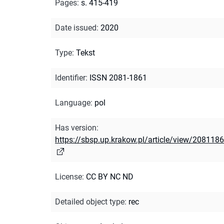
Pages
:
s. 415-419
Date issued
:
2020
Type
:
Tekst
Identifier
:
ISSN 2081-1861
Language
:
pol
Has version
:
https://sbsp.up.krakow.pl/article/view/208118
License
:
CC BY NC ND
Detailed object type
:
rec