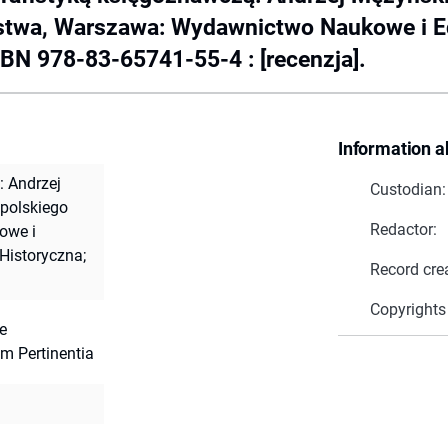
rstwa, Warszawa: Wydawnictwo Naukowe i Edu
ISBN 978-83-65741-55-4 : [recenzja].
Information a
: Andrzej
Custodian:
 polskiego
Redactor:
owe i
 Historyczna;
Record cre
Copyrights
e
am Pertinentia