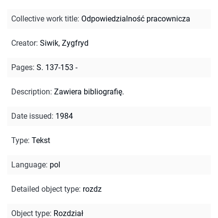
Collective work title
:
Odpowiedzialność pracownicza
Creator
:
Siwik, Zygfryd
Pages
:
S. 137-153 -
Description
:
Zawiera bibliografię.
Date issued
:
1984
Type
:
Tekst
Language
:
pol
Detailed object type
:
rozdz
Object type
:
Rozdział