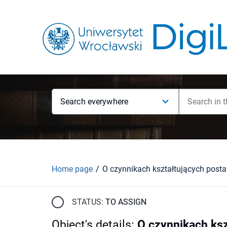
Search everywhere
Home page
STATUS:
TO ASSIGN
Object's details
:
O czynnikach ks