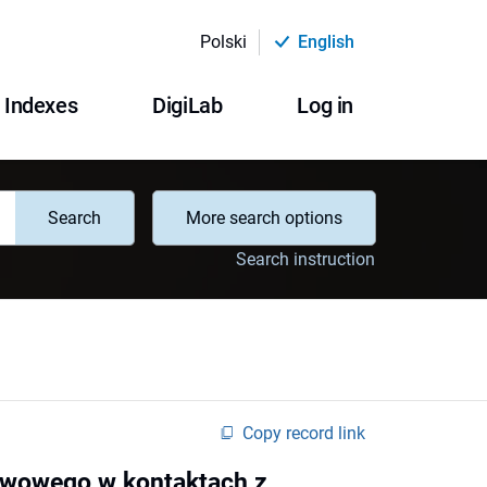
Polski
English
Indexes
DigiLab
Log in
Search
More search options
Search instruction
Copy record link
stwowego w kontaktach z