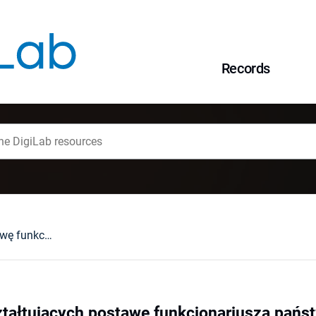
Records
O czynnikach kształtujących postawę funkcjonariusza państwowego w kontaktach z obywatelem
ztałtujących postawę funkcjonariusza pań