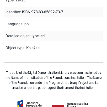
Type
:
Tekst
Identifier
:
ISBN 978-83-65892-73-7
Language
:
pol
Detailed object type
:
ed
Object type
:
Książka
The build of the Digital Demonstration Library was commissioned by
the Name of the Institution of the Foundation's Institution. The Name
of the Foundation under the Program, the Library Project and its
creation under the patronage of the Name of the Institution.