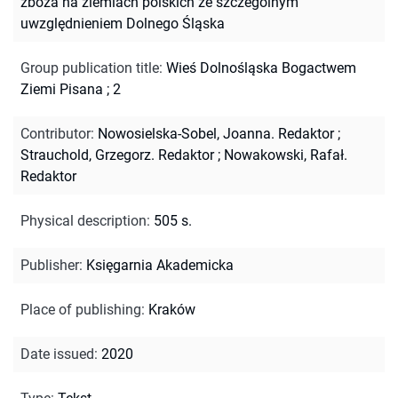
zboża na ziemiach polskich ze szczególnym
uwzględnieniem Dolnego Śląska
Group publication title
:
Wieś Dolnośląska Bogactwem
Ziemi Pisana ; 2
Contributor
:
Nowosielska-Sobel, Joanna. Redaktor
;
Strauchold, Grzegorz. Redaktor
;
Nowakowski, Rafał.
Redaktor
Physical description
:
505 s.
Publisher
:
Księgarnia Akademicka
Place of publishing
:
Kraków
Date issued
:
2020