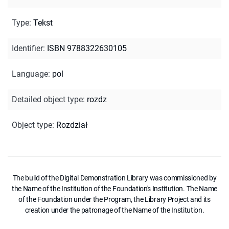
Type
:
Tekst
Identifier
:
ISBN 9788322630105
Language
:
pol
Detailed object type
:
rozdz
Object type
:
Rozdział
The build of the Digital Demonstration Library was commissioned by
the Name of the Institution of the Foundation's Institution. The Name
of the Foundation under the Program, the Library Project and its
creation under the patronage of the Name of the Institution.