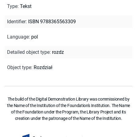
Type
:
Tekst
Identifier
:
ISBN 9788365563309
Language
:
pol
Detailed object type
:
rozdz
Object type
:
Rozdział
The build of the Digital Demonstration Library was commissioned by
the Name of the Institution of the Foundation's Institution. The Name
of the Foundation under the Program, the Library Project and its
creation under the patronage of the Name of the Institution.