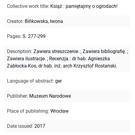
Collective work title
:
Książ : pamiętajmy o ogrodach!
Creator
:
Bińkowska, Iwona
Pages
:
S. 277-299
Description
:
Zawiera streszczenie.
;
Zawiera bibliografię.
;
Zawiera ilustracje.
;
Recenzja : dr hab. Agnieszka
Zabłocka-Kos, dr hab. inż. arch Krzysztof Rostański.
Language of abstract
:
ger
Publisher
:
Muzeum Narodowe
Place of publishing
:
Wrocław
Date issued
:
2017