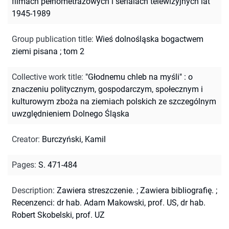
filmach pełnometrażowych i serialach telewizyjnych lat
1945-1989
Group publication title
:
Wieś dolnośląska bogactwem
ziemi pisana ; tom 2
Collective work title
:
"Głodnemu chleb na myśli" : o
znaczeniu politycznym, gospodarczym, społecznym i
kulturowym zboża na ziemiach polskich ze szczególnym
uwzględnieniem Dolnego Śląska
Creator
:
Burczyński, Kamil
Pages
:
S. 471-484
Description
:
Zawiera streszczenie.
;
Zawiera bibliografię.
;
Recenzenci: dr hab. Adam Makowski, prof. US, dr hab.
Robert Skobelski, prof. UZ