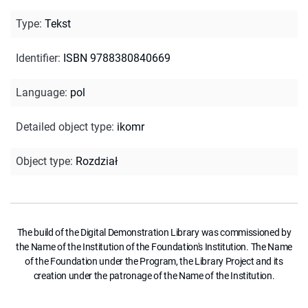
Type
:
Tekst
Identifier
:
ISBN 9788380840669
Language
:
pol
Detailed object type
:
ikomr
Object type
:
Rozdział
The build of the Digital Demonstration Library was commissioned by
the Name of the Institution of the Foundation's Institution. The Name
of the Foundation under the Program, the Library Project and its
creation under the patronage of the Name of the Institution.