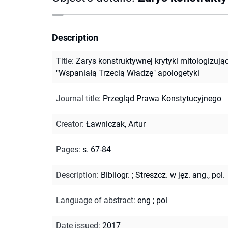
Description
Title
:
Zarys konstruktywnej krytyki mitologizując
"Wspaniałą Trzecią Władzę" apologetyki
Journal title
:
Przegląd Prawa Konstytucyjnego
Creator
:
Ławniczak, Artur
Pages
:
s. 67-84
Description
:
Bibliogr.
;
Streszcz. w jęz. ang., pol.
Language of abstract
:
eng
;
pol
Date issued
:
2017