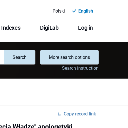
Polski
English
Indexes
DigiLab
Log in
Search
More search options
Search instruction
Copy record link
ecią Władzę" apologetyki