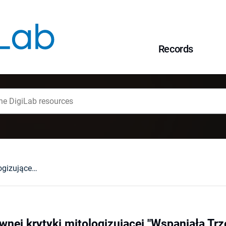
Records
Zarys konstruktywnej krytyki mitologizującej "Wspaniałą Trzecią Władzę" apologetyki
wnej krytyki mitologizującej "Wspaniałą Trz