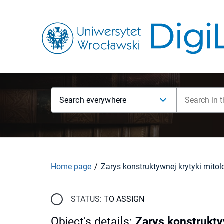
Search everywhere
Home page
STATUS:
TO ASSIGN
Object's details
:
Zarys konstrukty