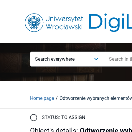
Search everywhere
Home page
STATUS:
TO ASSIGN
Object's details
:
Odtworzenie wyb