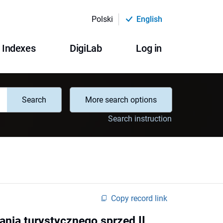
Polski
English
Indexes
DigiLab
Log in
Search
More search options
Search instruction
Copy record link
nia turystycznego sprzed II