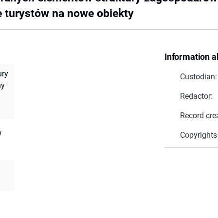
e turystów na nowe obiekty
Information a
ury
Custodian:
ny
Redactor:
Record cre
w
Copyrights