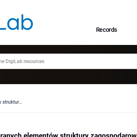
Records
Odtworzenie wybranych elementów struktury zagospodarowania turystycznego sprzed II wojny światowej i ukierunkowanie turystów na nowe obiekty
ranych elementów struktury zagospodarowa