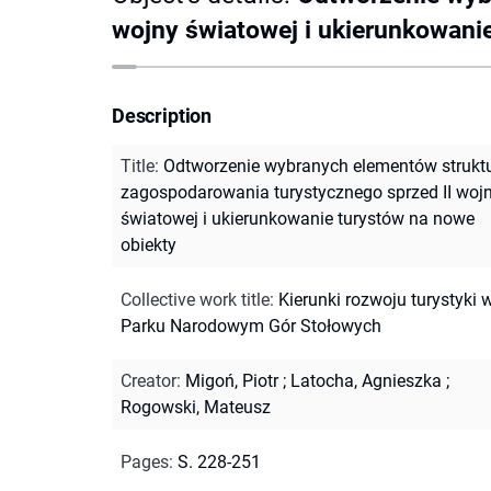
wojny światowej i ukierunkowani
Description
Title
:
Odtworzenie wybranych elementów strukt
zagospodarowania turystycznego sprzed II woj
światowej i ukierunkowanie turystów na nowe
obiekty
Collective work title
:
Kierunki rozwoju turystyki 
Parku Narodowym Gór Stołowych
Creator
:
Migoń, Piotr
;
Latocha, Agnieszka
;
Rogowski, Mateusz
Pages
:
S. 228-251