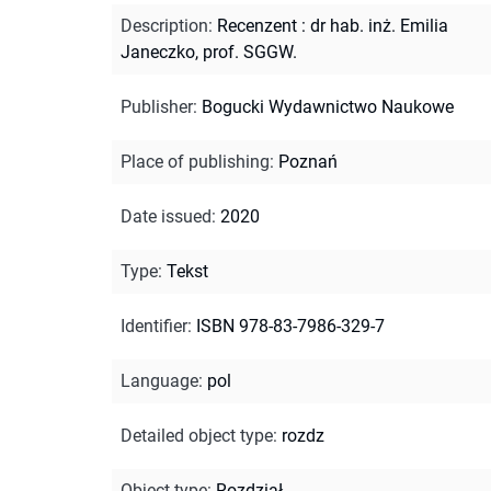
Description
:
Recenzent : dr hab. inż. Emilia
Janeczko, prof. SGGW.
Publisher
:
Bogucki Wydawnictwo Naukowe
Place of publishing
:
Poznań
Date issued
:
2020
Type
:
Tekst
Identifier
:
ISBN 978-83-7986-329-7
Language
:
pol
Detailed object type
:
rozdz
Object type
:
Rozdział