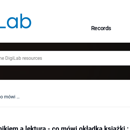
Records
Pomiędzy czytelnikiem a lekturą - co mówi okładka książki : [abstrakt]
kiem a lekturą - co mówi okładka książki : 