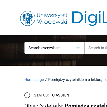
Search everywhere
Home page
STATUS:
TO ASSIGN
Object's details
:
Pomiędzy czytelni