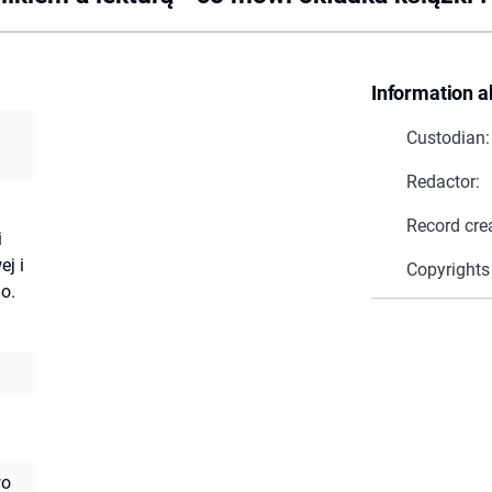
Information a
Custodian:
Redactor:
Record cre
i
ej i
Copyrights
o.
wo