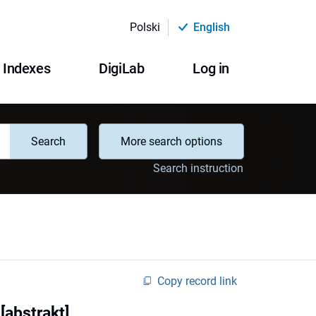
Polski
English
Indexes
DigiLab
Log in
Search
More search options
Search instruction
Copy record link
[abstrakt]