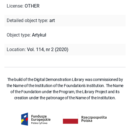
License
:
OTHER
Detailed object type
:
art
Object type
:
Artykuł
Location
:
Vol. 114, nr 2 (2020)
The build of the Digital Demonstration Library was commissioned by
the Name of the Institution of the Foundation's Institution. The Name
of the Foundation under the Program, the Library Project and its
creation under the patronage of the Name of the Institution.