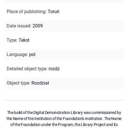
Place of publishing
:
Toruń
Date issued
:
2009
Type
:
Tekst
Language
:
pol
Detailed object type
:
rozdz
Object type
:
Rozdział
The build of the Digital Demonstration Library was commissioned by
the Name of the Institution of the Foundation's Institution. The Name
of the Foundation under the Program, the Library Project and its