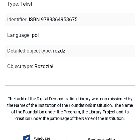
Type
:
Tekst
Identifier
:
ISBN 9788364953675
Language
:
pol
Detailed object type
:
rozdz
Object type
:
Rozdział
The build of the Digital Demonstration Library was commissioned by
the Name of the Institution of the Foundation's Institution. The Name
of the Foundation under the Program, the Library Project and its
creation under the patronage of the Name of the Institution.