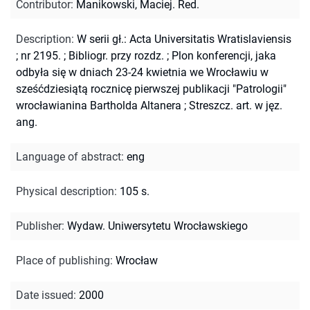
Contributor
:
Manikowski, Maciej. Red.
Description
:
W serii gł.: Acta Universitatis Wratislaviensis
; nr 2195.
;
Bibliogr. przy rozdz.
;
Plon konferencji, jaka
odbyła się w dniach 23-24 kwietnia we Wrocławiu w
sześćdziesiątą rocznicę pierwszej publikacji "Patrologii"
wrocławianina Bartholda Altanera
;
Streszcz. art. w jęz.
ang.
Language of abstract
:
eng
Physical description
:
105 s.
Publisher
:
Wydaw. Uniwersytetu Wrocławskiego
Place of publishing
:
Wrocław
Date issued
:
2000