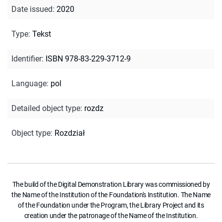
Date issued
:
2020
Type
:
Tekst
Identifier
:
ISBN 978-83-229-3712-9
Language
:
pol
Detailed object type
:
rozdz
Object type
:
Rozdział
The build of the Digital Demonstration Library was commissioned by
the Name of the Institution of the Foundation's Institution. The Name
of the Foundation under the Program, the Library Project and its
creation under the patronage of the Name of the Institution.