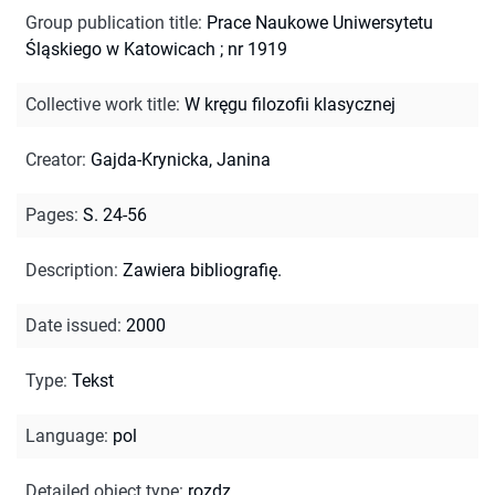
Group publication title
:
Prace Naukowe Uniwersytetu
Śląskiego w Katowicach ; nr 1919
Collective work title
:
W kręgu filozofii klasycznej
Creator
:
Gajda-Krynicka, Janina
Pages
:
S. 24-56
Description
:
Zawiera bibliografię.
Date issued
:
2000
Type
:
Tekst
Language
:
pol
Detailed object type
:
rozdz