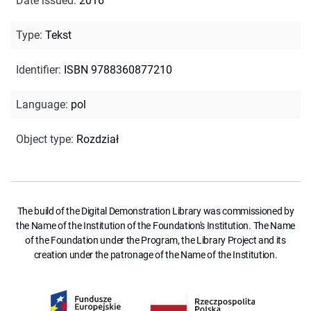
Date issued
:
2016
Type
:
Tekst
Identifier
:
ISBN 9788360877210
Language
:
pol
Object type
:
Rozdział
The build of the Digital Demonstration Library was commissioned by
the Name of the Institution of the Foundation's Institution. The Name
of the Foundation under the Program, the Library Project and its
creation under the patronage of the Name of the Institution.