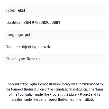
Type
:
Tekst
Identifier
:
ISBN 9788382060881
Language
:
pol
Detailed object type
:
rozdz
Object type
:
Rozdział
The build of the Digital Demonstration Library was commissioned by
the Name of the Institution of the Foundation's Institution. The Name
of the Foundation under the Program, the Library Project and its
creation under the patronage of the Name of the Institution.