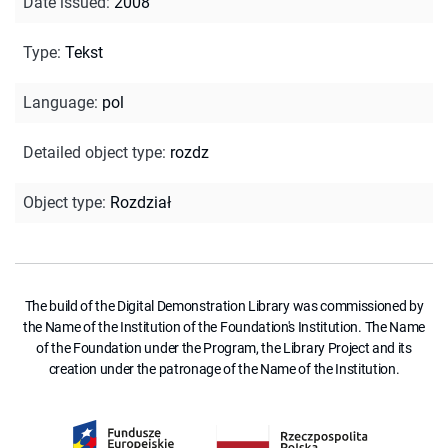
Date issued
:
2008
Type
:
Tekst
Language
:
pol
Detailed object type
:
rozdz
Object type
:
Rozdział
The build of the Digital Demonstration Library was commissioned by
the Name of the Institution of the Foundation's Institution. The Name
of the Foundation under the Program, the Library Project and its
creation under the patronage of the Name of the Institution.