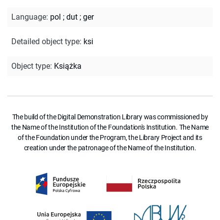
Language
:
pol
;
dut
;
ger
Detailed object type
:
ksi
Object type
:
Książka
The build of the Digital Demonstration Library was commissioned by
the Name of the Institution of the Foundation's Institution. The Name
of the Foundation under the Program, the Library Project and its
creation under the patronage of the Name of the Institution.