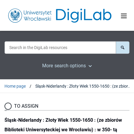
More search options
Home page
Śląsk-Niderlandy : Złoty Wiek 1550-1650 : (ze zbiorów Biblioteki Uniwersyteckiej we Wrocławiu) : w 350- tą rocznicę Pokoju Westfalskiego : katalog wystawy, 28 października - 29 listopada 1998 r. Muzeum Historyczne we Wrocławiu-Ratusz
TO ASSIGN
Śląsk-Niderlandy : Złoty Wiek 1550-1650 : (ze zbiorów
Biblioteki Uniwersyteckiej we Wrocławiu) : w 350- tą