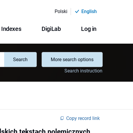
Polski
English
Indexes
DigiLab
Log in
Search
More search options
Search instruction
Copy record link
lskich tekstach polemicznych