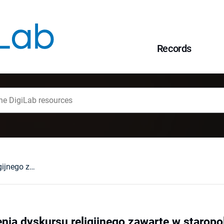
Records
Zasady prowadzenia dyskursu religijnego zawarte w staropolskich tekstach polemicznych
ia dyskursu religijnego zawarte w staropo