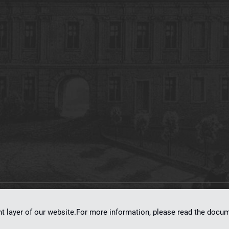
on
dLibra 7.0.0-SNAPSHOT
software created by
Poznan Supercomputing and Ne
nt layer of our website.For more information, please read the doc