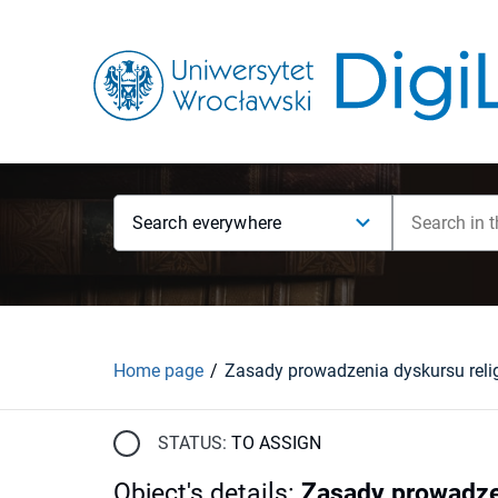
Search everywhere
Home page
STATUS:
TO ASSIGN
Object's details
:
Zasady prowadzen