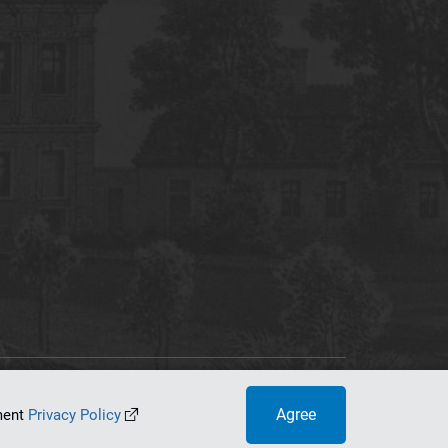
tworking Center
Agree
ument
Privacy Policy