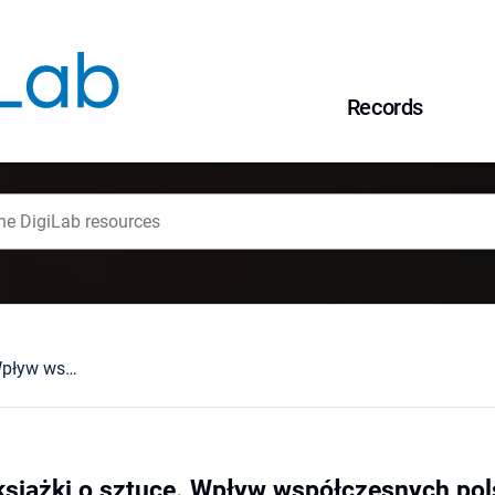
Records
Sztuka książki - książki o sztuce. Wpływ współczesnych polskich wydawców na kształtowanie wrażliwości estetycznej młodych czytelników
 książki o sztuce. Wpływ współczesnych p