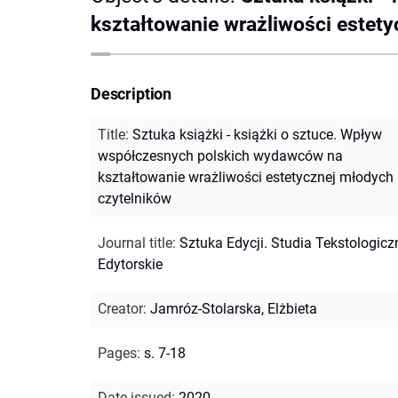
kształtowanie wrażliwości estet
Description
Title
:
Sztuka książki - książki o sztuce. Wpływ
współczesnych polskich wydawców na
kształtowanie wrażliwości estetycznej młodych
czytelników
Journal title
:
Sztuka Edycji. Studia Tekstologiczn
Edytorskie
Creator
:
Jamróz-Stolarska, Elżbieta
Pages
:
s. 7-18
Date issued
:
2020