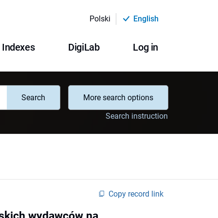
Polski
English
Indexes
DigiLab
Log in
Search
More search options
Search instruction
Copy record link
olskich wydawców na