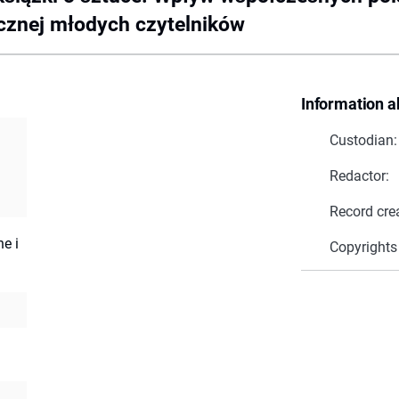
ycznej młodych czytelników
Information a
Custodian:
Redactor:
Record cre
e i
Copyrights