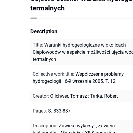
termalnych
Description
Title
:
Warunki hydrogeologiczne w okolicach
Ciepłowodów w aspekcie możliwości ujęcia wó
termalnych
Collective work title
:
Współczesne problemy
hydrogeologii : 6-9 wrzesnia 2005. T. 12
Creator
:
Olichwer, Tomasz
;
Tarka, Robert
Pages
:
S. 833-837
Description
:
Zawiera wykresy.
;
Zawiera
bibliografię.
;
Materiały z XII Sympozjum