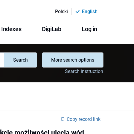
Polski
English
Indexes
DigiLab
Log in
Search
More search options
Search instruction
Copy record link
kcie możliwości ujęcia wód