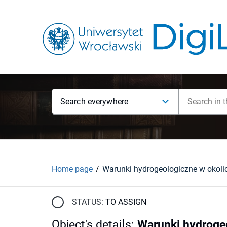
Search everywhere
Home page
STATUS:
TO ASSIGN
Object's details
:
Warunki hydroge