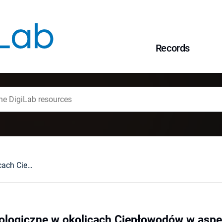
Records
Warunki hydrogeologiczne w okolicach Ciepłowodów w aspekcie możliwości ujęcia wód termalnych
ologiczne w okolicach Ciepłowodów w aspe