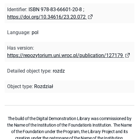
Identifier
:
ISBN 978-83-66601-20-8
;
https://doi.org/10.34616/23.20.072
Language
:
pol
Has version
:
https://repozytorium.uni.wroc.pl/publication/127179
Detailed object type
:
rozdz
Object type
:
Rozdział
The build of the Digital Demonstration Library was commissioned by
the Name of the Institution of the Foundation's Institution. The Name
of the Foundation under the Program, the Library Project and its
creation under the patronage of the Name of the Institution.