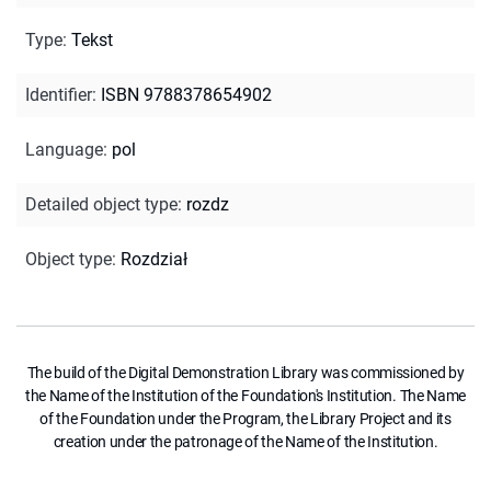
Type
:
Tekst
Identifier
:
ISBN 9788378654902
Language
:
pol
Detailed object type
:
rozdz
Object type
:
Rozdział
The build of the Digital Demonstration Library was commissioned by
the Name of the Institution of the Foundation's Institution. The Name
of the Foundation under the Program, the Library Project and its
creation under the patronage of the Name of the Institution.