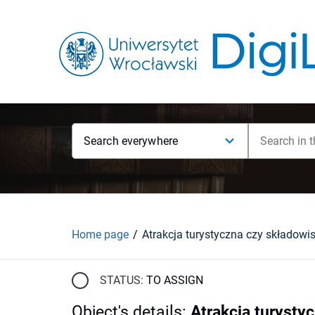
Search everywhere
Home page
STATUS:
TO ASSIGN
Object's details
:
Atrakcja turysty