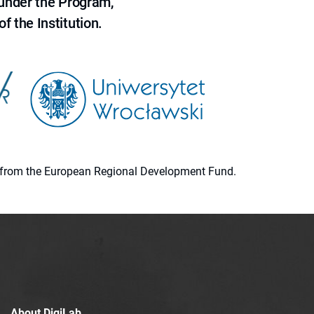
 under the Program,
f the Institution.
ion from the European Regional Development Fund.
About DigiLab