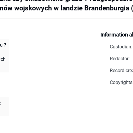
onów wojskowych w landzie Brandenburgia 
Information a
u ?
Custodian:
Redactor:
ych
Record cre
Copyrights
: