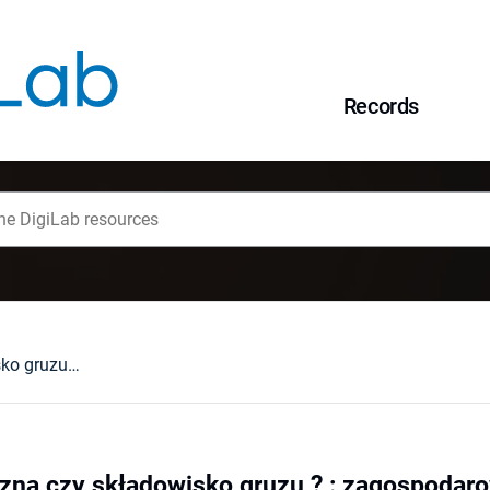
Records
Atrakcja turystyczna czy składowisko gruzu ? : zagospodarowanie dziedzictwa kulturowego wybranych poradzieckich garnizonów wojskowych w landzie Brandenburgia (Niemcy)
czna czy składowisko gruzu ? : zagospodar