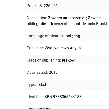
Pages
:
S. 226-251
Description
:
Zawiera streszczenie.
;
Zawiera
bibliografię.
;
Recenzent : dr hab. Marcin Brocki.
Language of abstract
:
pol
;
eng
Publisher
:
Wydawnictwo Attyka
Place of publishing
:
Kraków
Date issued
:
2016
Type
:
Tekst
Identifier
:
ISBN 9788365644183
Language
:
pol