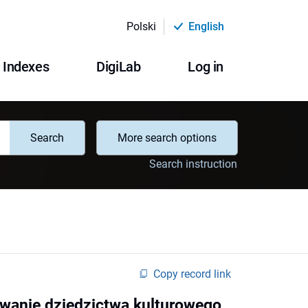
Polski
English
Indexes
DigiLab
Log in
Search
More search options
Search instruction
Copy record link
owanie dziedzictwa kulturowego