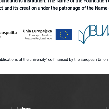
 Foundation's Institution. The Name of the Foundation
ct and its creation under the patronage of the Name o
 publications at the university" co-financed by the European Un
Indexes