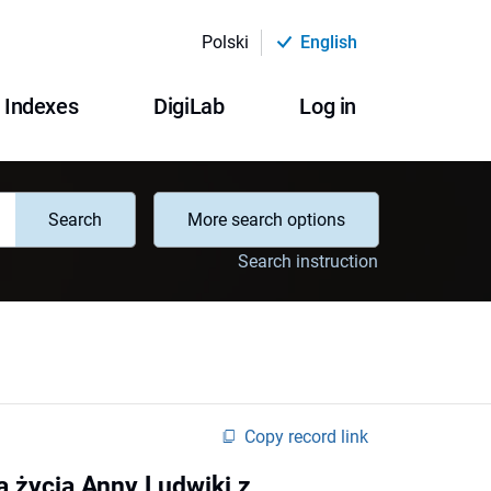
Polski
English
Indexes
DigiLab
Log in
Search
More search options
Search instruction
Copy record link
ia życia Anny Ludwiki z