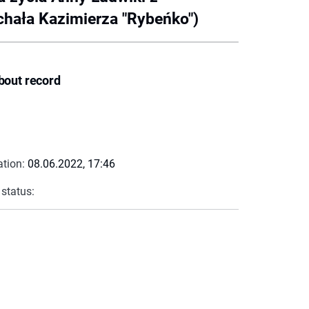
chała Kazimierza "Rybeńko")
bout record
ation:
08.06.2022, 17:46
 status: