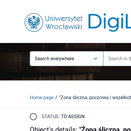
Search everywhere
Home page
STATUS:
TO ASSIGN
Object's details
:
"Żona śliczna, po