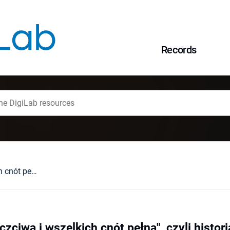
Records
"Żona śliczna, poczciwa i wszelkich cnót pełna", czyli historia życia Anny Ludwiki z Mycielskich u boku dwóch Radziwiłłów (Leona Michała, a po jego śmierci Michała Kazimierza "Rybeńko")
czciwa i wszelkich cnót pełna", czyli histor