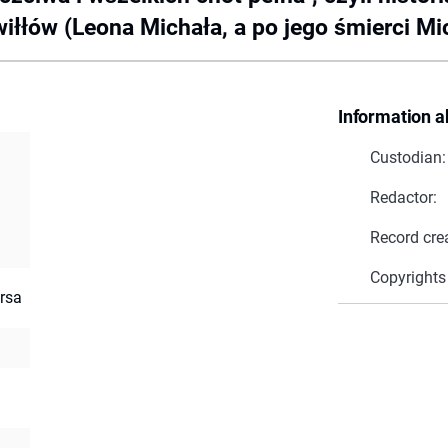
iłłów (Leona Michała, a po jego śmierci Mi
Information a
Custodian:
Redactor:
Record cre
Copyrights
rsa