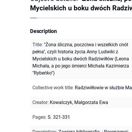
Mycielskich u boku dwóch Radziw
Description
Title
:
"Żona śliczna, poczciwa i wszelkich cnót
pełna", czyli historia życia Anny Ludwiki z
Mycielskich u boku dwóch Radziwiłłów (Leona
Michała, a po jego śmierci Michała Kazimierza
"Rybeńko")
Collective work title
:
Radziwiłłowie w służbie Ma
Creator
:
Kowalczyk, Małgorzata Ewa
Pages
:
S. 321-331
Description
:
Zawiera bibliografię.
;
Recenzenci: