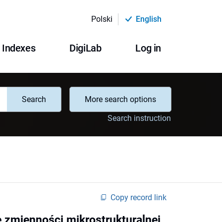
Polski
English
Indexes
DigiLab
Log in
Search
More search options
Search instruction
Copy record link
zmienności mikrostrukturalnej