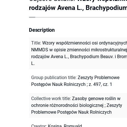
rodzajów Avena L., Brachypodium
Description
Title
:
Wzory współzmienności osi ordynacyjnyc
NMMDS w opisie zmienności mikrostrukturalne
rodzajów Avena L., Brachypodium Beauv. i Bro
L.
Group publication title
:
Zeszyty Problemowe
Postępów Nauk Rolniczych ; z. 497, cz. 1
Collective work title
:
Zasoby genowe roślin w
ochronie różnorodności biologicznej
;
Zeszyty
Problemowe Postępów Nauk Rolniczych
Creator
:
Kosina, Romuald