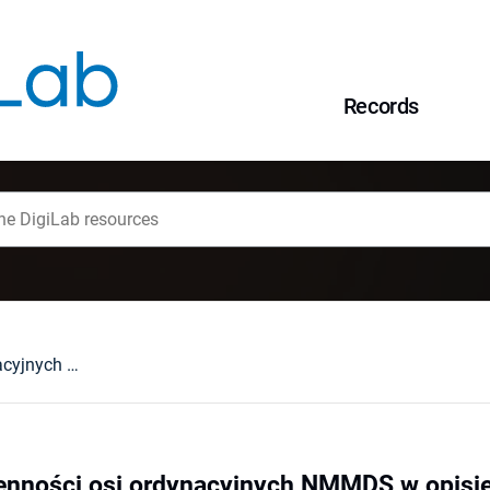
Records
Wzory współzmienności osi ordynacyjnych NMMDS w opisie zmienności mikrostrukturalnej rodzajów Avena L., Brachypodium Beauv. i Bromus L.
nności osi ordynacyjnych NMMDS w opisie 