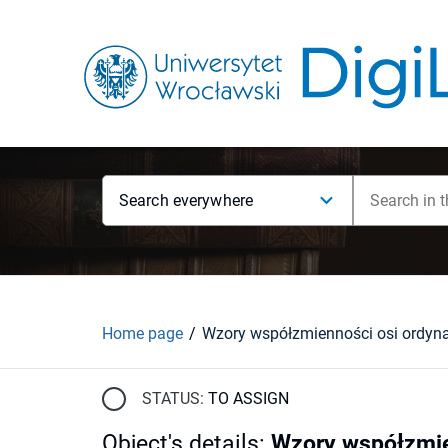
Search everywhere
Home page
STATUS:
TO ASSIGN
Object's details
:
Wzory współzmie