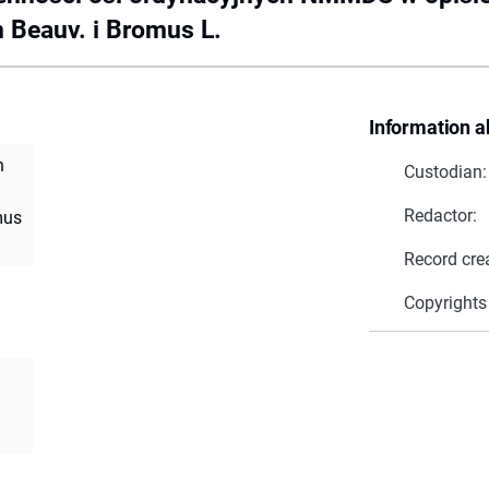
 Beauv. i Bromus L.
Information a
h
Custodian:
j
Redactor:
mus
Record cre
Copyrights