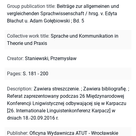
Group publication title
:
Beiträge zur allgemeinen und
vergleichenden Sprachwissenschaft / hrsg. v. Edyta
Błachut u. Adam Gołębiowski ; Bd. 5
Collective work title
:
Sprache und Kommunikation in
Theorie und Praxis
Creator
:
Staniewski, Przemysław
Pages
:
S. 181 - 200
Description
:
Zawiera streszczenie.
;
Zawiera bibliografię.
;
Referat zaprezentowany podczas 26 Międzynarodowej
Konferencji Lnigwistycznej odbywającej się w Karpaczu
[26. Internationale Linguistenkonferenz Karpacz] w
dniach 18.-20.09.2016 r.
Publisher
:
Oficyna Wydawnicza ATUT - Wrocławskie