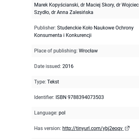
Marek Kopyścianski, dr Maciej Skory, dr Wojcie
Szydło, dr Anna Zalesińska
Publisher
:
Studenckie Koło Naukowe Ochrony
Konsumenta i Konkurencji
Place of publishing
:
Wrocław
Date issued
:
2016
Type
:
Tekst
Identifier
:
ISBN 9788394073503
Language
:
pol
Has version
:
http://tinyurl.com/ybj2eoqv