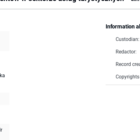
Information a
Custodian:
Redactor:
Record cre
cka
Copyrights
r