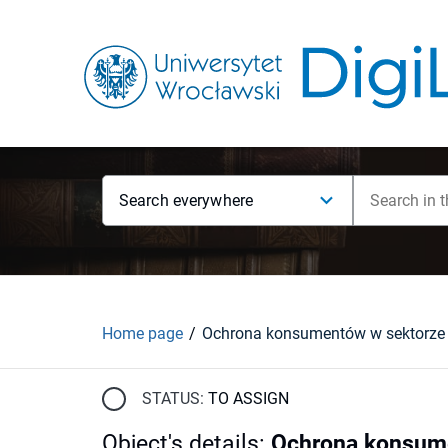
Search everywhere
Home page
STATUS:
TO ASSIGN
Object's details
:
Ochrona konsume