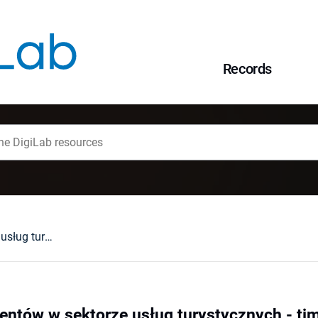
Records
Ochrona konsumentów w sektorze usług turystycznych - timeshare
ntów w sektorze usług turystycznych - ti