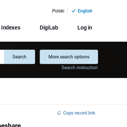
Polski
English
Indexes
DigiLab
Log in
Search
More search options
Search instruction
Copy record link
meshare