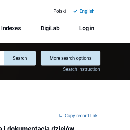
Polski
English
Indexes
DigiLab
Log in
Search
More search options
Search instruction
Copy record link
a i dokumentacja dziejów