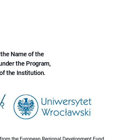
 the Name of the
 under the Program,
f the Institution.
ion from the European Regional Development Fund.