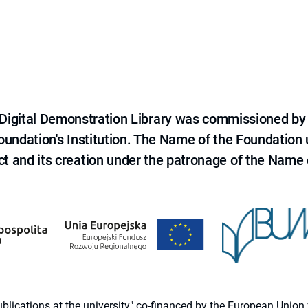
e Digital Demonstration Library was commissioned by
 Foundation's Institution. The Name of the Foundation
ct and its creation under the patronage of the Name o
 publications at the university" co-financed by the European Un