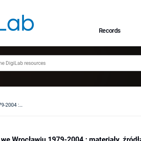
Records
Wydział Aktorski we Wrocławiu 1979-2004 : materiały, źródła i dokumentacja dziejów szkolnictwa teatralnego we Wrocławiu
 we Wrocławiu 1979-2004 : materiały, źródł