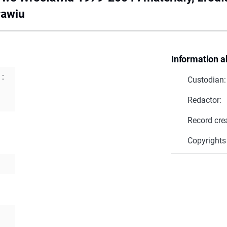
ławiu
Information a
 :
Custodian:
Redactor:
Record cre
Copyrights