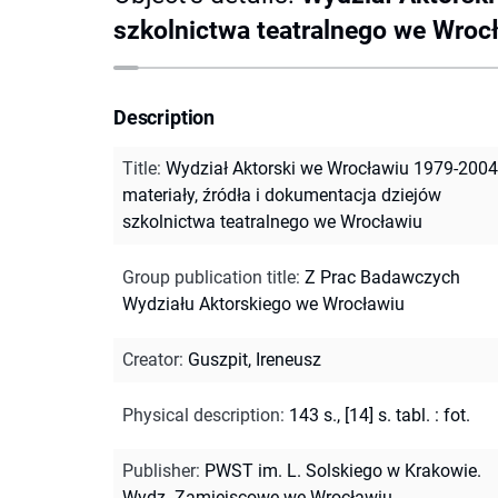
szkolnictwa teatralnego we Wroc
Description
Title
:
Wydział Aktorski we Wrocławiu 1979-2004
materiały, źródła i dokumentacja dziejów
szkolnictwa teatralnego we Wrocławiu
Group publication title
:
Z Prac Badawczych
Wydziału Aktorskiego we Wrocławiu
Creator
:
Guszpit, Ireneusz
Physical description
:
143 s., [14] s. tabl. : fot.
Publisher
:
PWST im. L. Solskiego w Krakowie.
Wydz. Zamiejscowe we Wrocławiu