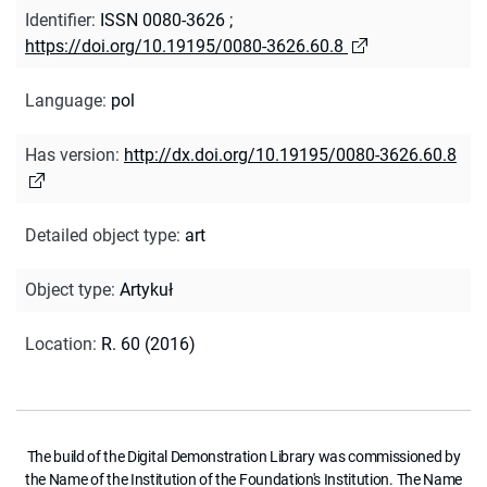
Identifier
:
ISSN 0080-3626
;
https://doi.org/10.19195/0080-3626.60.8
Language
:
pol
Has version
:
http://dx.doi.org/10.19195/0080-3626.60.8
Detailed object type
:
art
Object type
:
Artykuł
Location
:
R. 60 (2016)
The build of the Digital Demonstration Library was commissioned by
the Name of the Institution of the Foundation's Institution. The Name